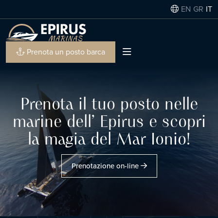
EN
GR
IT
Prenota un posto barca
Prenota il tuo posto nelle
marine dell’ Epirus e scopri
la magia del Mar Ionio!
Prenotazione on-line