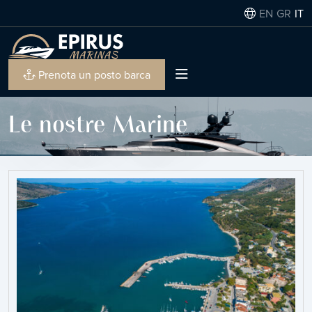
EN
GR
IT
Prenota un posto barca
Le nostre Marine