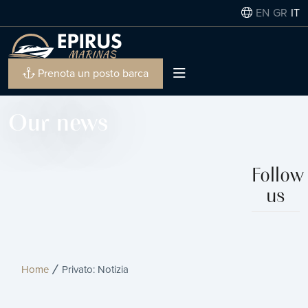
EN
GR
IT
Prenota un posto barca
Our news
Follow
us
Home
Privato: Notizia